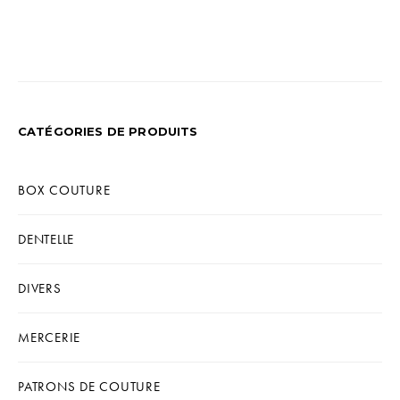
de
plusieurs
prix :
variations.
8,50 €
Les
à
options
10,50 €
peuvent
être
CATÉGORIES DE PRODUITS
choisies
sur
BOX COUTURE
la
page
DENTELLE
du
produit
DIVERS
MERCERIE
PATRONS DE COUTURE