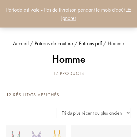
Période estivale - Pas de livraison pendant le mois d'août ⛱️
0
Ignorer
Accueil
/
Patrons de couture
/
Patrons pdf
/ Homme
Homme
12 PRODUCTS
TRIÉ
12 RÉSULTATS AFFICHÉS
DU
PLUS
RÉCENT
AU
PLUS
ANCIEN