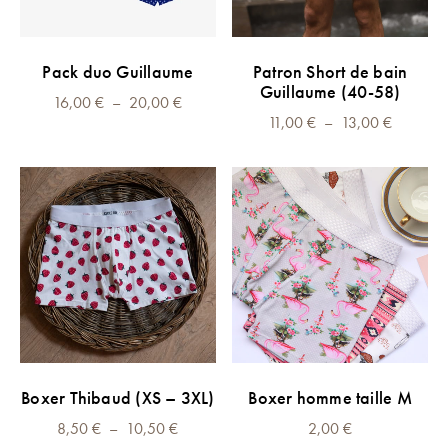
sur
sur
la
la
Ce
Ce
CHOIX DES OPTIONS
CHOIX DES OPTIONS
page
page
Pack duo Guillaume
Patron Short de bain
produit
produit
Guillaume (40-58)
du
du
Plage
16,00
€
–
a
20,00
€
a
produit
produit
Plage
11,00
€
–
13,00
€
de
plusieurs
plusieurs
de
prix :
variations.
variations.
prix :
16,00 €
Les
Les
11,00 €
à
options
options
à
20,00 €
peuvent
peuvent
13,00 €
être
être
choisies
choisies
sur
sur
la
la
page
page
Ce
CHOIX DES OPTIONS
Boxer Thibaud (XS – 3XL)
Boxer homme taille M
du
du
produit
produit
produit
Plage
8,50
€
–
a
10,50
€
2,00
€