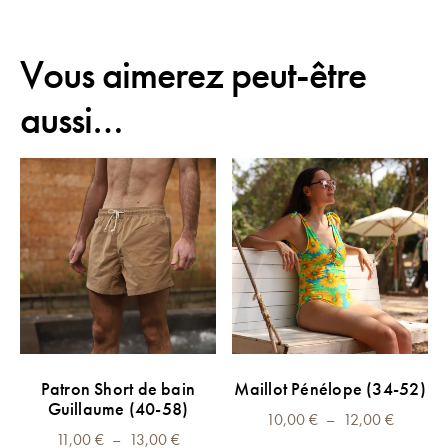
Vous aimerez peut-être
aussi…
Ce
Ce
CHOIX DES OPTIONS
CHOIX DES OPTIONS
Patron Short de bain
Maillot Pénélope (34-52)
produit
produit
Guillaume (40-58)
Plage
a
10,00
€
–
a
12,00
€
Plage
11,00
€
–
13,00
€
de
plusieurs
plusieurs