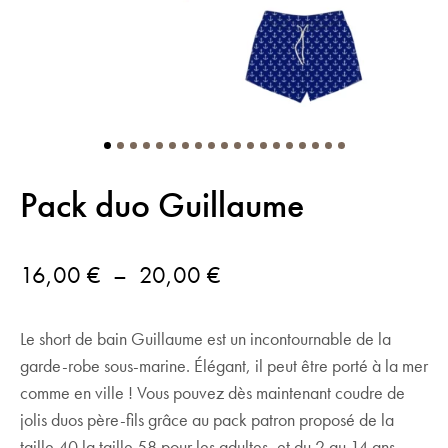
Pack duo Guillaume
Plage
16,00
€
–
20,00
€
de
Le short de bain Guillaume est un incontournable de la
prix :
garde-robe sous-marine. Élégant, il peut être porté à la mer
16,00 €
comme en ville ! Vous pouvez dès maintenant coudre de
à
jolis duos père-fils grâce au pack patron proposé de la
taille 40 la taille 58 pour les adultes, et du 2 au 14 ans