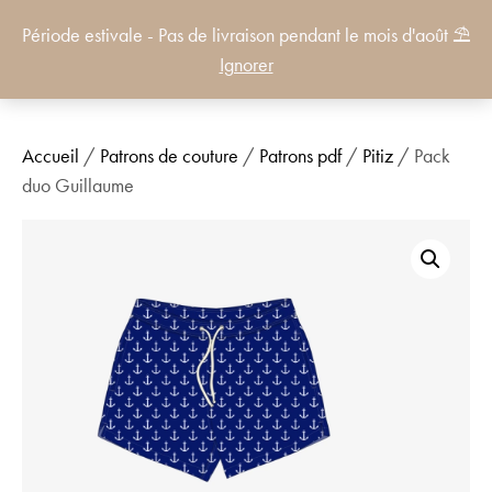
Période estivale - Pas de livraison pendant le mois d'août ⛱️
0
Ignorer
Accueil
/
Patrons de couture
/
Patrons pdf
/
Pitiz
/ Pack
duo Guillaume