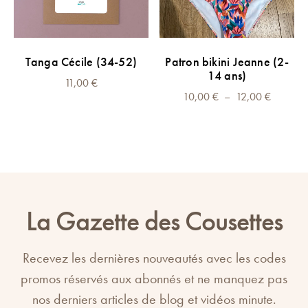
sur
la
page
Ce
CHOIX DES OPTIONS
Tanga Cécile (34-52)
Patron bikini Jeanne (2-
du
produit
14 ans)
produit
11,00
€
a
Plage
10,00
€
–
12,00
€
plusieurs
de
variations.
prix :
Les
10,00 €
options
à
peuvent
12,00 €
être
La Gazette des Cousettes
choisies
sur
la
Recevez les dernières nouveautés avec les codes
page
promos réservés aux abonnés et ne manquez pas
du
nos derniers articles de blog et vidéos minute.
produit