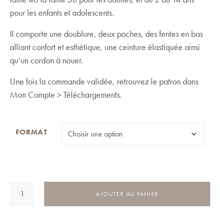
20,00 €
pour les enfants et adolescents.
Il comporte une doublure, deux poches, des fentes en bas
alliant confort et esthétique, une ceinture élastiquée ainsi
qu’un cordon à nouer.
Une fois la commande validée, retrouvez le patron dans
Mon Compte > Téléchargements.
FORMAT
QUANTITÉ
AJOUTER AU PANIER
DE
PACK
DUO