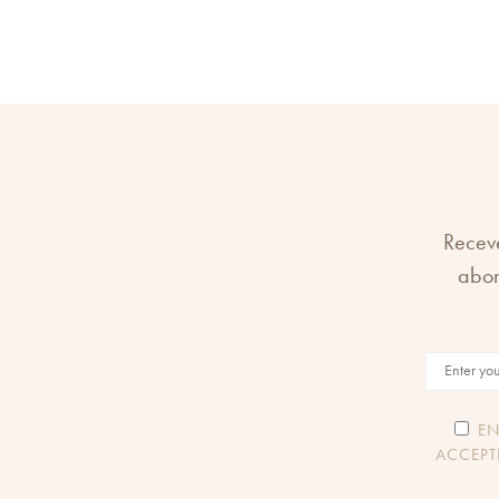
Receve
abon
EN
ACCEPT