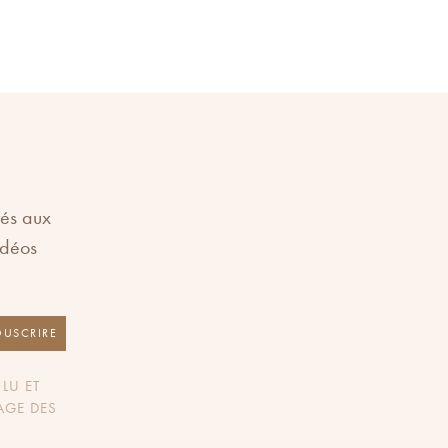
vés aux
idéos
OUSCRIRE
LU ET
AGE DES