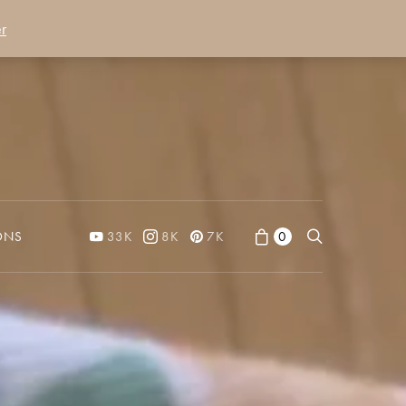
r
ONS
33K
8K
7K
0