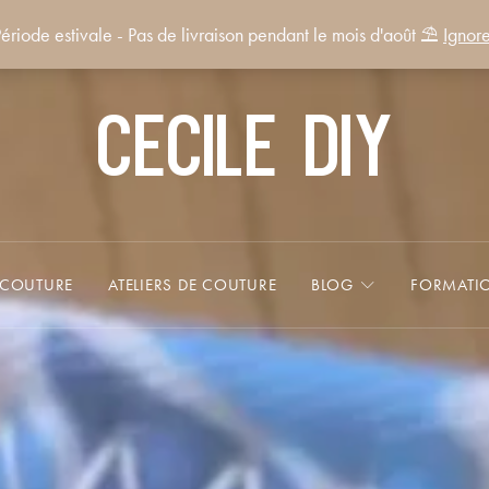
ériode estivale - Pas de livraison pendant le mois d'août ⛱️
Ignore
Cecile DIY
 COUTURE
ATELIERS DE COUTURE
BLOG
FORMATI