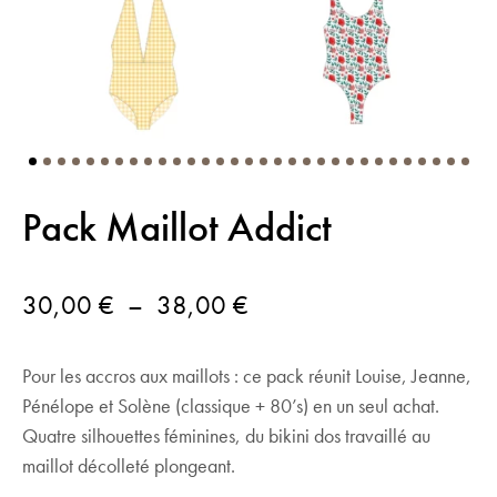
Pack Maillot Addict
Plage
30,00
€
–
38,00
€
de
Pour les accros aux maillots : ce pack réunit Louise, Jeanne,
prix :
Pénélope et Solène (classique + 80’s) en un seul achat.
30,00 €
Quatre silhouettes féminines, du bikini dos travaillé au
à
maillot décolleté plongeant.