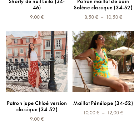
Shorty de nuit Leïla (34-
Patron maillot de bain
produit
produit
produit
46)
Solène classique (34-52)
a
Plage
9,00
€
8,50
€
–
10,50
€
plusieurs
de
variations.
prix :
Les
8,50 €
options
à
peuvent
10,50 €
être
choisies
sur
la
page
Ce
CHOIX DES OPTIONS
Patron jupe Chloé version
Maillot Pénélope (34-52)
du
produit
classique (34-52)
produit
Plage
10,00
€
–
a
12,00
€
9,00
€
de
plusieurs
prix :
variations.
10,00 €
Les