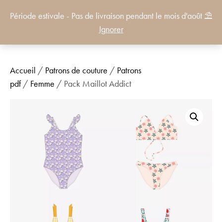
Période estivale - Pas de livraison pendant le mois d'août ⛱️
0
Ignorer
Accueil
/
Patrons de couture
/
Patrons
pdf
/
Femme
/ Pack Maillot Addict