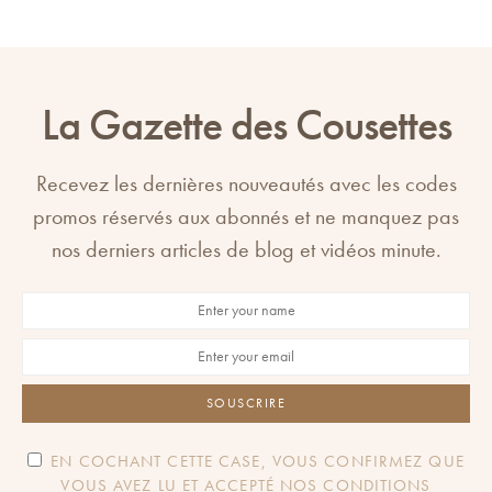
à
options
12,00 €
peuvent
être
La Gazette des Cousettes
choisies
sur
la
Recevez les dernières nouveautés avec les codes
page
promos réservés aux abonnés et ne manquez pas
du
nos derniers articles de blog et vidéos minute.
produit
SOUSCRIRE
EN COCHANT CETTE CASE, VOUS CONFIRMEZ QUE
VOUS AVEZ LU ET ACCEPTÉ NOS CONDITIONS