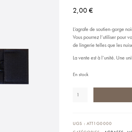
2,00
€
L’agrafe de soutien-gorge noir
Vous pourrez l’utiliser pour v
de lingerie telles que les nuis
La vente est à l’unité. Une un
En stock
QUANTITÉ
DE
AGRAFE
SOUTIEN-
GORGE
NOIRE
UGS :
ATT1G0000
19