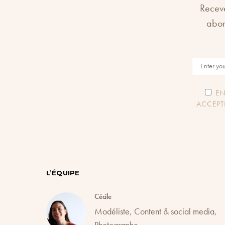
Receve
abon
EN
ACCEPT
L’ÉQUIPE
Cécile
Modéliste, Content & social media,
Photographe