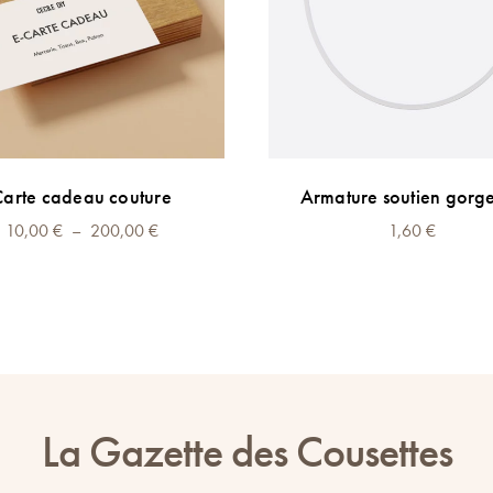
Ce
LECTIONNEZ LE MONTANT
Carte cadeau couture
Armature soutien gorg
produit
Plage
10,00
€
–
a
200,00
€
1,60
€
de
plusieurs
prix :
variations.
10,00 €
Les
à
options
200,00 €
peuvent
être
La Gazette des Cousettes
choisies
sur