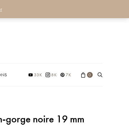
r
ONS
33K
8K
7K
0
n-gorge noire 19 mm