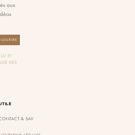
vés aux
idéos
OUSCRIRE
LU ET
AGE DES
UTILE
CONTACT & SAV