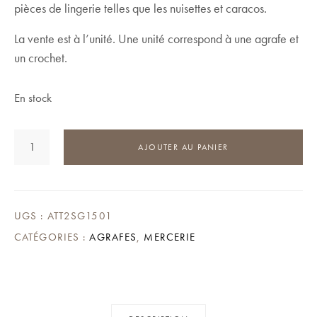
pièces de lingerie telles que les nuisettes et caracos.
La vente est à l’unité. Une unité correspond à une agrafe et
un crochet.
En stock
QUANTITÉ
AJOUTER AU PANIER
DE
AGRAFE
SOUTIEN-
GORGE
ROUGE
UGS :
ATT2SG1501
37
CATÉGORIES :
AGRAFES
,
MERCERIE
MM