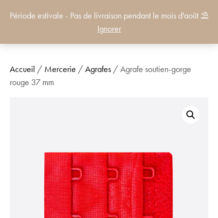
Période estivale - Pas de livraison pendant le mois d'août ⛱️
0
Ignorer
Accueil
/
Mercerie
/
Agrafes
/ Agrafe soutien-gorge
rouge 37 mm