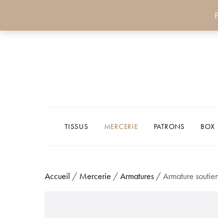
P
TISSUS
MERCERIE
PATRONS
BOX
Accueil
/
Mercerie
/
Armatures
/ Armature soutie