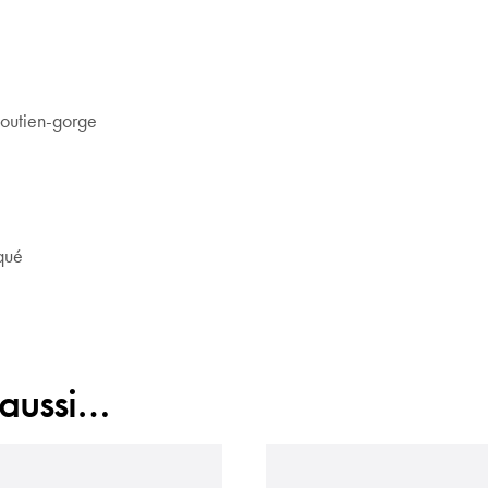
 soutien-gorge
qué
 aussi…