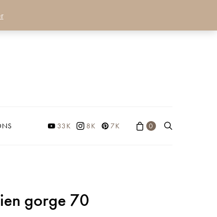
r
ONS
33K
8K
7K
0
ien gorge 70