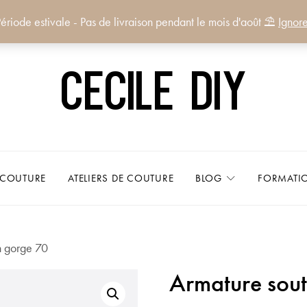
ériode estivale - Pas de livraison pendant le mois d'août ⛱️
Ignore
Cecile DIY
 COUTURE
ATELIERS DE COUTURE
BLOG
FORMATI
n gorge 70
Armature sout