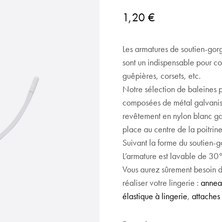
1,20
€
Les armatures de soutien-gorg
sont un indispensable pour co
guêpières, corsets, etc.
Notre sélection de baleines 
composées de métal galvanisé
revêtement en nylon blanc gara
place au centre de la poitrine
Suivant la forme du soutien-go
L’armature est lavable de 30
Vous aurez sûrement besoin d’
réaliser votre lingerie :
annea
élastique à lingerie
,
attaches