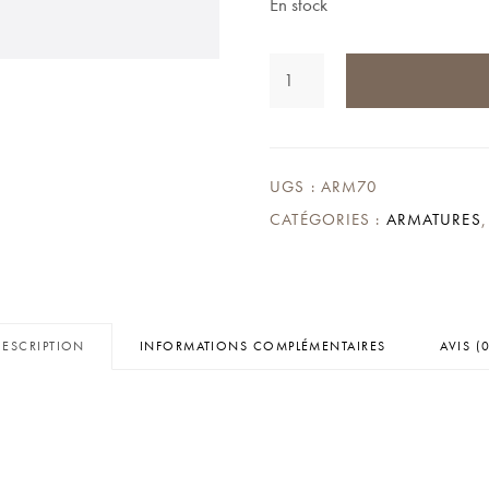
En stock
QUANTITÉ
DE
ARMATURE
SOUTIEN
GORGE
70
UGS :
ARM70
CATÉGORIES :
ARMATURES
DESCRIPTION
INFORMATIONS COMPLÉMENTAIRES
AVIS (