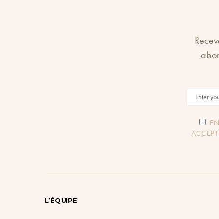
Receve
abon
EN
ACCEPT
L’ÉQUIPE