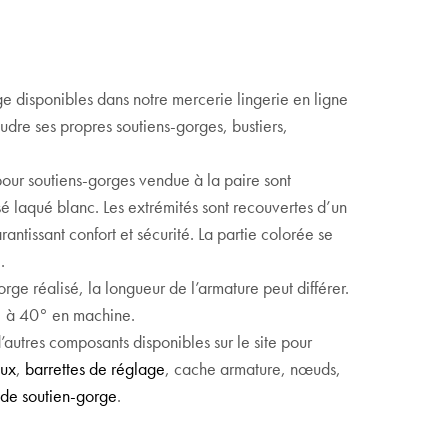
e disponibles dans notre mercerie lingerie en ligne
udre ses propres soutiens-gorges, bustiers,
pour soutiens-gorges vendue à la paire sont
 laqué blanc. Les extrémités sont recouvertes d’un
ntissant confort et sécurité. La partie colorée se
.
rge réalisé, la longueur de l’armature peut différer.
° à 40° en machine.
autres composants disponibles sur le site pour
ux
,
barrettes de réglage
, cache armature, nœuds,
 de soutien-gorge
.