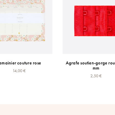
emainier couture rose
Agrafe soutien-gorge ro
mm
14,00
€
2,50
€