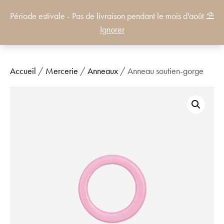
Période estivale - Pas de livraison pendant le mois d'août ⛱️
0
Ignorer
Accueil
/
Mercerie
/
Anneaux
/ Anneau soutien-gorge