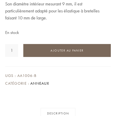
Son diamètre intérieur mesurant 9 mm, il est
particulièrement adapté pour les élastique à bretelles
faisant 10 mm de large.
En stock
QUANTITÉ
AJOUTER AU PANIER
DE
ANNEAU
SOUTIEN-
GORGE
UGS :
AA1006-B
CATÉGORIE :
ANNEAUX
DESCRIPTION